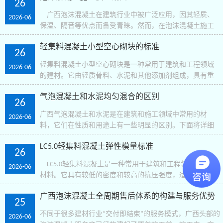
26
泡..
广西泡沫混凝土在建筑行业中被广泛应用，因其轻质、
2026-06
保温、隔音等优点而备受青睐。然而，在泡沫混凝土施工
过程中，存在一些质量问题需要解决。 首先，拼写错
轻集料混凝土小型空心砌块的标准
误和语法错误是常见的问题之一。为了提高文章的可读性..
26
轻集料混凝土小型空心砌块是一种常用于建筑和工程领域
2026-06
的建材。它由轻质骨料、水泥和其他添加剂组成，具有重
量轻、绝热性能好、施工方便等特点。以下是该产品的标
气泡混凝土和水泥均匀混合的区别
准。 东莞佛山泉州轻集料混凝土 ..
26
广西气泡混凝土和水泥是在建筑和施工领域中常用的材
2026-06
料，它们在性质和用途上有一些明显的区别。下面将详细
介绍气泡混凝土和水泥均匀混合的区
LC5.0轻集料混凝土弹性模量标准
别。 1.成分： -气泡混凝
26
土：气泡混凝土是由水..
LC5.0轻集料混凝土是一种常用于建筑和工程领域的轻质
2026-06
材料。它具有较低的密度和较高的抗压强度，适用于需要
减轻结构自重的场合。在使用LC5.0轻集料混凝土时，弹性
广西泡沫混凝土全周期售后体系的构建与服务优势
模量是一个重要的性能指标，用于评估其刚度和变形特..
25
不同于很多建材行业“交付即结束”的服务模式，广西头部的
2026-06