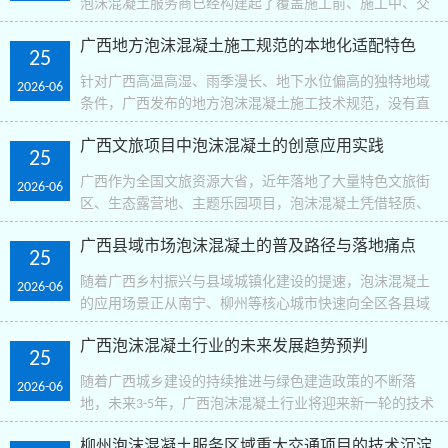
泡沫混凝土服务商已经构建起了覆盖施工前、施工中、交
付后全周期的本地化售后体系，成为了行业区别于其他区
广西地方泡沫混凝土施工规范的本地化适配特色
域的核心服务优势。在施工前阶段，南宁、柳州的头..
25
针对广西高温高湿、雨季漫长、地下水位偏高的独特地域
2026-06
条件，广西发布的地方泡沫混凝土施工技术规范，没有直
接照搬全国通用标准，而是加入了大量针对性的本地化适
广西文旅项目中泡沫混凝土的创意应用实践
配条款，成为了全国少有的贴合南方气候的地方行业标准..
25
广西作为全国文旅资源大省，近年落地了大量特色文旅街
2026-06
区、生态露营地、主题乐园项目，泡沫混凝土凭借轻质、
易塑形、低成本的独特属性，成为了文旅场景创意落地的
广西县域市场泡沫混凝土的普及路径与落地痛点
“隐形功臣”，打造出了不少传统建材难以实现的特色景..
25
随着广西乡村振兴与县域城镇化建设的提速，泡沫混凝土
2026-06
的应用场景正从南宁、柳州等核心城市快速向全区各县域
下沉，在乡镇自建房、乡村公共设施建设中展现出极强的
广西泡沫混凝土行业的未来发展趋势预判
适配性，同时也在落地过程中形成了极具广西县域特色的..
25
随着广西城乡建设的持续推进与绿色建造政策的不断落
2026-06
地，未来3-5年，广西泡沫混凝土行业将迎来新一轮的技术
与市场升级，呈现出几个清晰的发展新趋势。首先是产品
柳州泡沫混凝土服务区域重大交通项目的技术沉淀