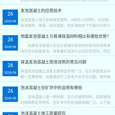
是通过发泡机的发泡系统将发泡剂用机械方式充分发泡，
并将泡沫与水泥浆均匀混合，然后经过发泡机的泵送系统
发泡混凝土的应用技术
进行现浇施工或模具成型，经自然养护所形成的一种含有..
26
发泡混凝土属于新型绿色建材，A级防火的同时，在轻质、
2026-06
保温隔热、隔音、抗压强度、抗折强度各个方面均达到行
业水平，完成屋面及相关找坡找平工序，在屋面保温，反
地面发泡混凝土与普通保温材料相比有哪些优势？
梁或垫层回填，空中球场减荷隔音垫高，墙体保温隔音..
26
地面发泡混凝土的设计是通过发泡剂的发泡系统将发
2026-06
泡剂充分机械发泡，将等量的泡沫与水泥砂浆混合，然后
将发泡剂泵入系统进行现场施工或成型，然后形成大量泡
保温发泡混凝土现场浇筑的常见问题
沫。具有闭孔的新型轻质绝缘材料。那么与普通保温材料..
26
保温发泡混凝土浇筑主要用途非常广泛，在许多建筑业中
2026-06
都一定要使用，如果遇到开工前有许多常见问题，有时候
连土建施工员还不知道，如果遇见雨天或是混泥土并没有
泡沫混凝土在矿井中的运用有哪些
调节好，让浇筑不可信，接下来就给大家讲解下发泡.混..
26
泡沫混凝土是一种轻质、多孔的建筑材料，因其独特
2026-06
的物理和化学特性，在矿井中的应用越来越广泛。以下是
泡沫混凝土在矿井中的几种主要运用： 巷道支
泡沫混凝土施工质量研究
护：矿井巷道需要稳定的支护结构，以防止塌方和坍塌。