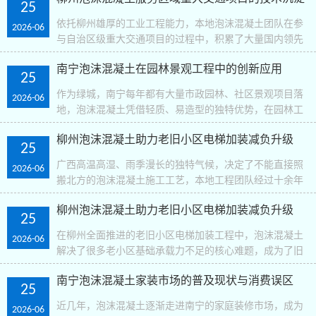
的特种化细分趋势，未来将出现更多适配广西特色场景的..
25
依托柳州雄厚的工业工程能力，本地泡沫混凝土团队在参
2026-06
与自治区级重大交通项目的过程中，积累了大量国内领先
的特殊施工技术沉淀，成为了广西交通基建领域的核心技
南宁泡沫混凝土在园林景观工程中的创新应用
术力量。在平陆运河旧州特大桥的国内首次沉井泡沫混凝..
25
作为绿城，南宁每年都有大量市政园林、社区景观项目落
2026-06
地，泡沫混凝土凭借轻质、易造型的独特优势，在园林工
程中开辟出了全新的应用场景，成为了景观设计师的新
柳州泡沫混凝土助力老旧小区电梯加装减负升级
宠。在南宁很多市政公园的地形塑造项目中，以往要在地
25
下..
广西高温高湿、雨季漫长的独特气候，决定了不能直接照
2026-06
搬北方的泡沫混凝土施工工艺，本地工程团队经过十余年
的实践，总结出了一套完全适配广西地域特点的工艺优化
柳州泡沫混凝土助力老旧小区电梯加装减负升级
方案，从细节处保障工程质量。首先是配比环节的本地化..
25
在柳州全面推进的老旧小区电梯加装工程中，泡沫混凝土
2026-06
解决了很多老小区基础承载力不足的核心难题，成为了旧
改工程里的“减负神器”，让很多原本不具备加装条件的老楼
南宁泡沫混凝土家装市场的普及现状与消费误区
顺利装上了电梯。柳州大量90年代建成的单位宿舍楼..
25
近几年，泡沫混凝土逐渐走进南宁的家庭装修市场，成为
2026-06