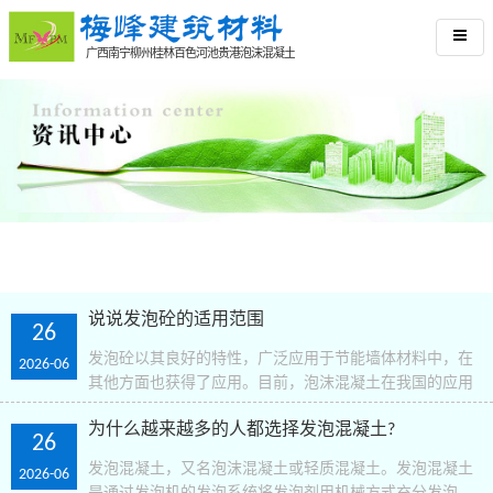
广西南宁柳州桂林百色河池贵港泡沫混凝土
说说发泡砼的适用范围
26
发泡砼以其良好的特性，广泛应用于节能墙体材料中，在
2026-06
其他方面也获得了应用。目前，泡沫混凝土在我国的应用
主要是屋面泡沫混凝土保温层现浇、泡沫混凝土面块、泡
为什么越来越多的人都选择发泡混凝土?
沫混凝土轻质墙板、泡沫混凝土补偿地基。但是，充分利..
26
发泡混凝土，又名泡沫混凝土或轻质混凝土。发泡混凝土
2026-06