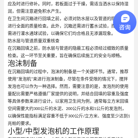
应及时进行修补。同时，若板面过于干燥，需适当洒水以保持湿
润，但需注意避免积水产生。
在卫生间沉箱进行回填之前，必须对防水层以及管道的隐蔽工程
进行全面的质量检查。此外，沉箱还需进行蓄水试验，而管道则
需进行灌水通球试验，以确保它们均合格且无渗漏现象。
防水层与管道质量双重核查
在沉箱回填之前，防水层与管道的隐蔽工程必须经过细致的质量
检查。这一环节至关重要，旨在确保后续施工的安全与顺畅。
泡沫制备
在沉箱回填的过程中，泡沫的制备是一个关键环节。通常，推荐
使用“发泡机”来进行泡沫制备，尽管在条件受限的情况下，搅拌
发泡也可以作为一种选择。然而，需要注意的是，发泡剂的使用
量配比需要严格遵循厂家提供的说明，并结合回填的容重及强度
等具体参数来进行设计。以家用卫生间为例，通常每立方米回填
空间需要大约300公斤的水泥、200公斤的水和1公斤的发泡剂，
以确保性能指标满足容重不低于300公斤/立方米、强度至少达到1
兆帕的要求。
小型/中型发泡机的工作原理