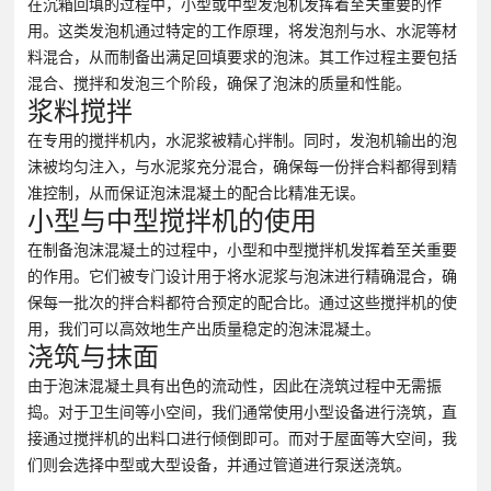
在沉箱回填的过程中，小型或中型发泡机发挥着至关重要的作
用。这类发泡机通过特定的工作原理，将发泡剂与水、水泥等材
料混合，从而制备出满足回填要求的泡沫。其工作过程主要包括
混合、搅拌和发泡三个阶段，确保了泡沫的质量和性能。
浆料搅拌
在专用的搅拌机内，水泥浆被精心拌制。同时，发泡机输出的泡
沫被均匀注入，与水泥浆充分混合，确保每一份拌合料都得到精
准控制，从而保证泡沫混凝土的配合比精准无误。
小型与中型搅拌机的使用
在制备泡沫混凝土的过程中，小型和中型搅拌机发挥着至关重要
的作用。它们被专门设计用于将水泥浆与泡沫进行精确混合，确
保每一批次的拌合料都符合预定的配合比。通过这些搅拌机的使
用，我们可以高效地生产出质量稳定的泡沫混凝土。
浇筑与抹面
由于泡沫混凝土具有出色的流动性，因此在浇筑过程中无需振
捣。对于卫生间等小空间，我们通常使用小型设备进行浇筑，直
接通过搅拌机的出料口进行倾倒即可。而对于屋面等大空间，我
们则会选择中型或大型设备，并通过管道进行泵送浇筑。