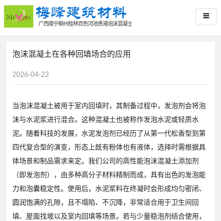
广西南宁柳州桂林百色河池贵港泡沫混凝土
泡沫混凝土在各种回填场合的应用
2026-04-22
当泡沫混凝土被用于室内回填时，其制备过程中，发泡剂会将泡
沫与水泥浆进行混合。这种混凝土也被称作发泡水泥或轻质水
泥。随着科技的发展，水泥发泡剂已经历了从第一代松香型到第
四代复合型的演变，形态上既有粉体也有液体，选择时需根据具
体场景和制品需求来定。我们公司的高性能泡沫混凝土添加剂
（即发泡剂），由多种高分子材料精制而成，具有出色的发泡能
力和泡囊稳定性。使用后，水泥浆料在终凝时会形成均匀密闭、
圆润饱满的孔隙，且不塌陷、不沉降，非常适合用于卫生间回
填、屋面找坡以及室内回填等场景。若与少量稳泡剂结合使用，