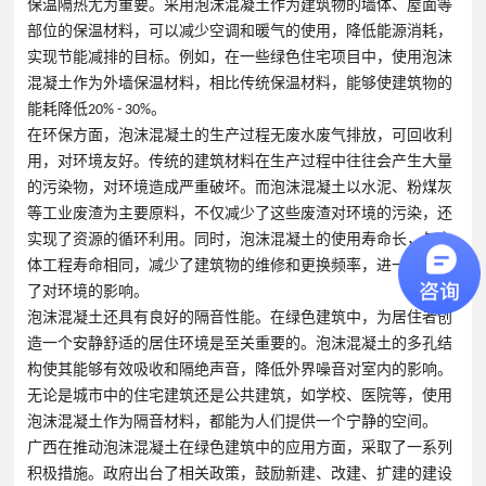
保温隔热尤为重要。采用泡沫混凝土作为建筑物的墙体、屋面等
部位的保温材料，可以减少空调和暖气的使用，降低能源消耗，
实现节能减排的目标。例如，在一些绿色住宅项目中，使用泡沫
混凝土作为外墙保温材料，相比传统保温材料，能够使建筑物的
能耗降低20% - 30%。
在环保方面，泡沫混凝土的生产过程无废水废气排放，可回收利
用，对环境友好。传统的建筑材料在生产过程中往往会产生大量
的污染物，对环境造成严重破坏。而泡沫混凝土以水泥、粉煤灰
等工业废渣为主要原料，不仅减少了这些废渣对环境的污染，还
实现了资源的循环利用。同时，泡沫混凝土的使用寿命长，与主
体工程寿命相同，减少了建筑物的维修和更换频率，进一步降低
了对环境的影响。
泡沫混凝土还具有良好的隔音性能。在绿色建筑中，为居住者创
造一个安静舒适的居住环境是至关重要的。泡沫混凝土的多孔结
构使其能够有效吸收和隔绝声音，降低外界噪音对室内的影响。
无论是城市中的住宅建筑还是公共建筑，如学校、医院等，使用
泡沫混凝土作为隔音材料，都能为人们提供一个宁静的空间。
广西在推动泡沫混凝土在绿色建筑中的应用方面，采取了一系列
积极措施。政府出台了相关政策，鼓励新建、改建、扩建的建设